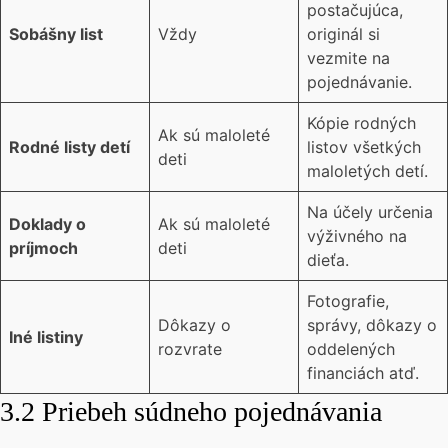
postačujúca,
Sobášny list
Vždy
originál si
vezmite na
pojednávanie.
Kópie rodných
Ak sú maloleté
Rodné listy detí
listov všetkých
deti
maloletých detí.
Na účely určenia
Doklady o
Ak sú maloleté
výživného na
príjmoch
deti
dieťa.
Fotografie,
Dôkazy o
správy, dôkazy o
Iné listiny
rozvrate
oddelených
financiách atď.
3.2 Priebeh súdneho pojednávania