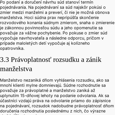
Po podaní a doručení návrhu súd stanoví termín
pojednávania. Na pojednávaní sa súd najskôr pokúsi o
zmier medzi manželmi a preverí, či nie je možná obnova
manželstva.
Hoci súdna prax nepripúšťa skončenie
rozvodového konania súdnym zmierom, snaha o zmierenie
je zákonnou povinnosťou súdu a jeho opomenutie sa
považuje za vážne pochybenie.
Po pokuse o zmier súd
vypočuje navrhovateľa a následne odporcu, pričom v
prípade maloletých detí vypočuje aj kolízneho
opatrovníka.
3.3 Právoplatnosť rozsudku a zánik
manželstva
Manželstvo nezaniká dňom vyhlásenia rozsudku, ako sa
mnohí klienti mylne domnievajú.
Súdne rozhodnutie sa
považuje za právoplatné a manželstvo zaniká až
uplynutím 15-dňovej lehoty na podanie odvolania.
Ak sa
účastníci vzdajú práva na odvolanie priamo do zápisnice
na pojednávaní, rozsudok nadobudne právoplatnosť dňom
doručenia rozhodnutia poslednému z nich, čo výrazne