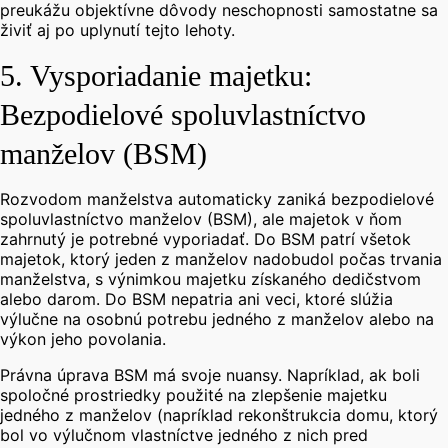
preukážu objektívne dôvody neschopnosti samostatne sa
živiť aj po uplynutí tejto lehoty.
5. Vysporiadanie majetku:
Bezpodielové spoluvlastníctvo
manželov (BSM)
Rozvodom manželstva automaticky zaniká bezpodielové
spoluvlastníctvo manželov (BSM), ale majetok v ňom
zahrnutý je potrebné vyporiadať.
Do BSM patrí všetok
majetok, ktorý jeden z manželov nadobudol počas trvania
manželstva, s výnimkou majetku získaného dedičstvom
alebo darom. Do BSM nepatria ani veci, ktoré slúžia
výlučne na osobnú potrebu jedného z manželov alebo na
výkon jeho povolania.
Právna úprava BSM má svoje nuansy. Napríklad, ak boli
spoločné prostriedky použité na zlepšenie majetku
jedného z manželov (napríklad rekonštrukcia domu, ktorý
bol vo výlučnom vlastníctve jedného z nich pred