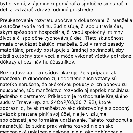
byť si verní, vzájomne si pomáhať a spoločne sa starať o
deti a vytvárať zdravé rodinné prostredie.
Preukazovanie rozvratu spočíva v dokazovaní, či manželia
skutočne tvoria rodinu. Súd zisťuje, či spolu trávia čas,
akým spôsobom hospodária, či vedú spoločný intímny
život a či spoločne vychovávajú deti.
Tieto skutočnosti
musia preukázať žalujúci manželia. Súd v rámci zásady
materiálnej pravdy postupuje z úradnej povinnosti, aby
zistil skutočný stav veci, a môže vykonať všetky potrebné
dôkazy aj bez návrhu účastníkov.
Rozhodovacia prax súdov ukazuje, že v prípade, ak
manželia už dlhodobo žijú oddelene a ich vzťahy sú
natoľko narušené, že akékoľvek pokusy o ich obnovu sú
neúspešné, súd manželstvo rozvedie aj napriek nesúhlasu
jedného z partnerov. Príkladom je rozhodnutie Krajského
súdu v Trnave (sp. zn. 24CoP/63/2017-92), ktoré
zdôraznilo, že ak manželstvo ako dobrovoľný a slobodný
zväzok prestane plniť svoj účel, nie je v záujme
spoločnosti jeho formálne udržiavanie. Takéto rozhodnutia
naznačujú, že súdna prax vníma rozvod nielen ako
mechanické uplatnenie zákona, ale aj ako zohľadnenie