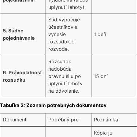
uplynutí lehoty).
Súd vypočuje
účastníkov a
5. Súdne
vynesie
1 deň
pojednávanie
rozsudok o
rozvode.
Rozsudok
nadobúda
6. Právoplatnosť
právnu silu po
15 dní
rozsudku
uplynutí lehoty
na odvolanie.
Tabuľka 2: Zoznam potrebných dokumentov
Dokument
Potrebný pre
Poznámka
Kópia je