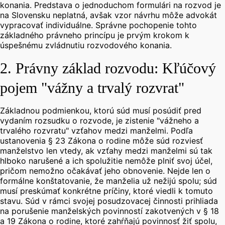
konania. Predstava o jednoduchom formulári na rozvod je
na Slovensku neplatná, avšak vzor návrhu môže advokát
vypracovať individuálne.
Správne pochopenie tohto
základného právneho princípu je prvým krokom k
úspešnému zvládnutiu rozvodového konania.
2. Právny základ rozvodu: Kľúčový
pojem "vážny a trvalý rozvrat"
Základnou podmienkou, ktorú súd musí posúdiť pred
vydaním rozsudku o rozvode, je zistenie "vážneho a
trvalého rozvratu" vzťahov medzi manželmi. Podľa
ustanovenia § 23 Zákona o rodine môže súd rozviesť
manželstvo len vtedy, ak vzťahy medzi manželmi sú tak
hlboko narušené a ich spolužitie nemôže plniť svoj účel,
pričom nemožno očakávať jeho obnovenie.
Nejde len o
formálne konštatovanie, že manželia už nežijú spolu; súd
musí preskúmať konkrétne príčiny, ktoré viedli k tomuto
stavu. Súd v rámci svojej posudzovacej činnosti prihliada
na porušenie manželských povinností zakotvených v § 18
a 19 Zákona o rodine, ktoré zahŕňajú povinnosť žiť spolu,