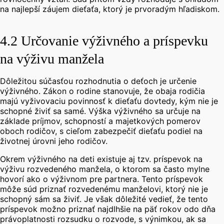
na najlepší záujem dieťaťa, ktorý je prvoradým hľadiskom.
4.2 Určovanie výživného a príspevku
na výživu manžela
Dôležitou súčasťou rozhodnutia o deťoch je určenie
výživného. Zákon o rodine stanovuje, že obaja rodičia
majú vyživovaciu povinnosť k dieťaťu dovtedy, kým nie je
schopné živiť sa samé. Výška výživného sa určuje na
základe príjmov, schopností a majetkových pomerov
oboch rodičov, s cieľom zabezpečiť dieťaťu podiel na
životnej úrovni jeho rodičov.
Okrem výživného na deti existuje aj tzv. príspevok na
výživu rozvedeného manžela, o ktorom sa často mylne
hovorí ako o výživnom pre partnera.
Tento príspevok
môže súd priznať rozvedenému manželovi, ktorý nie je
schopný sám sa živiť. Je však dôležité vedieť, že tento
príspevok možno priznať najdlhšie na päť rokov odo dňa
právoplatnosti rozsudku o rozvode, s výnimkou, ak sa