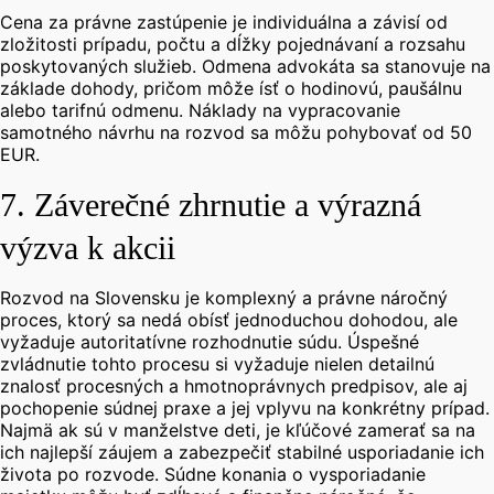
Cena za právne zastúpenie je individuálna a závisí od
zložitosti prípadu, počtu a dĺžky pojednávaní a rozsahu
poskytovaných služieb.
Odmena advokáta sa stanovuje na
základe dohody, pričom môže ísť o hodinovú, paušálnu
alebo tarifnú odmenu.
Náklady na vypracovanie
samotného návrhu na rozvod sa môžu pohybovať od 50
EUR.
7. Záverečné zhrnutie a výrazná
výzva k akcii
Rozvod na Slovensku je komplexný a právne náročný
proces, ktorý sa nedá obísť jednoduchou dohodou, ale
vyžaduje autoritatívne rozhodnutie súdu. Úspešné
zvládnutie tohto procesu si vyžaduje nielen detailnú
znalosť procesných a hmotnoprávnych predpisov, ale aj
pochopenie súdnej praxe a jej vplyvu na konkrétny prípad.
Najmä ak sú v manželstve deti, je kľúčové zamerať sa na
ich najlepší záujem a zabezpečiť stabilné usporiadanie ich
života po rozvode. Súdne konania o vysporiadanie