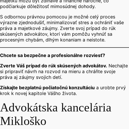
majetku môžu byť zdĺhavé a finančne náročné, čo
podčiarkuje dôležitosť mimosúdnej dohody.
S odbornou právnou pomocou je možné celý proces
výrazne zjednodušiť, minimalizovať stres a ochrániť vaše
práva a majetkové záujmy. Zverte svoj prípad do rúk
skúsených advokátov, ktorí vám pomôžu vyhnúť sa
procesným chybám, dlhým konaniam a neistote.
Chcete sa bezpečne a profesionálne rozviesť?
Zverte Váš prípad do rúk skúsených advokátov.
Nechajte
si pripraviť návrh na rozvod na mieru a chráňte svoje
práva aj záujmy svojich detí.
Získajte bezplatnú počiatočnú konzultáciu
a urobte prvý
krok k novej kapitole Vášho života.
Advokátska kancelária
Mikloško