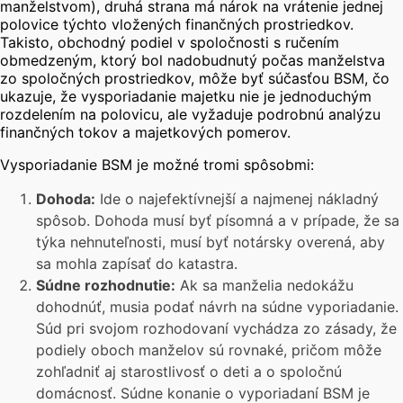
manželstvom), druhá strana má nárok na vrátenie jednej
polovice týchto vložených finančných prostriedkov.
Takisto, obchodný podiel v spoločnosti s ručením
obmedzeným, ktorý bol nadobudnutý počas manželstva
zo spoločných prostriedkov, môže byť súčasťou BSM, čo
ukazuje, že vysporiadanie majetku nie je jednoduchým
rozdelením na polovicu, ale vyžaduje podrobnú analýzu
finančných tokov a majetkových pomerov.
Vysporiadanie BSM je možné tromi spôsobmi:
Dohoda:
Ide o najefektívnejší a najmenej nákladný
spôsob. Dohoda musí byť písomná a v prípade, že sa
týka nehnuteľnosti, musí byť notársky overená, aby
sa mohla zapísať do katastra.
Súdne rozhodnutie:
Ak sa manželia nedokážu
dohodnúť, musia podať návrh na súdne vyporiadanie.
Súd pri svojom rozhodovaní vychádza zo zásady, že
podiely oboch manželov sú rovnaké, pričom môže
zohľadniť aj starostlivosť o deti a o spoločnú
domácnosť. Súdne konanie o vyporiadaní BSM je