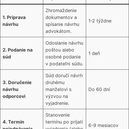
Zhromaždenie
1. Príprava
dokumentov a
1-2 týždne
návrhu
spísanie návrhu
advokátom.
Odoslanie návrhu
2. Podanie na
poštou alebo
1 deň
súd
osobné podanie
v podateľni súdu.
Súd doručí návrh
3. Doručenie
druhému
návrhu
manželovi s
Do 60 dní
odporcovi
výzvou na
vyjadrenie.
Stanovenie
4. Termín
termínu po prijatí
6-9 mesiacov
pojednávania
vyjadrenia (alebo