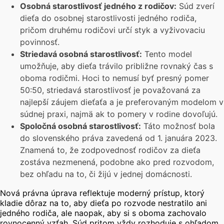
Osobná starostlivosť jedného z rodičov:
Súd zverí
dieťa do osobnej starostlivosti jedného rodiča,
pričom druhému rodičovi určí styk a vyživovaciu
povinnosť.
Striedavá osobná starostlivosť:
Tento model
umožňuje, aby dieťa trávilo približne rovnaký čas s
oboma rodičmi. Hoci to nemusí byť presný pomer
50:50, striedavá starostlivosť je považovaná za
najlepší záujem dieťaťa a je preferovaným modelom v
súdnej praxi, najmä ak to pomery v rodine dovoľujú.
Spoločná osobná starostlivosť:
Táto možnosť bola
do slovenského práva zavedená od 1. januára 2023.
Znamená to, že zodpovednosť rodičov za dieťa
zostáva nezmenená, podobne ako pred rozvodom,
bez ohľadu na to, či žijú v jednej domácnosti.
Nová právna úprava reflektuje moderný prístup, ktorý
kladie dôraz na to, aby dieťa po rozvode nestratilo ani
jedného rodiča, ale naopak, aby si s oboma zachovalo
rovnocenný vzťah. Súd pritom vždy rozhoduje s ohľadom