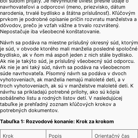
bol súdom prijatý. Je nevyhnutné uviesť presné údaje o
navrhovateľovi a odporcovi (meno, priezvisko, dátum
narodenia, trvalé bydlisko a štátna príslušnosť).
Kľúčovým
prvkom je podrobné opísanie príčin rozvratu manželstva a
dôvodov, prečo je vzťah vážne a trvalo rozvrátený.
Nepostačuje iba všeobecné konštatovanie.
Návrh sa podáva na miestne príslušný okresný súd, ktorým
je súd, v obvode ktorého mali manželia posledné spoločné
bydlisko, ak v ňom má aspoň jeden z nich stále bydlisko.
Ak nie je takýto súd, je príslušný všeobecný súd odporcu.
Ak nie je ani taký súd, návrh sa podáva na všeobecnom
súde navrhovateľa.
Písomný návrh sa podáva v dvoch
vyhotoveniach, ak manželia nemajú maloleté deti, a v
troch vyhotoveniach, ak sú v manželstve maloleté deti.
K
návrhu sa prikladajú potrebné prílohy, ako sú kópia
sobášneho listu a rodných listov detí.
V nasledujúcej
tabuľke je prehľadný zoznam kľúčových krokov a
potrebných dokumentov.
Tabuľka 1: Rozvodové konanie: Krok za krokom
Krok
Popis
Orientačný čas