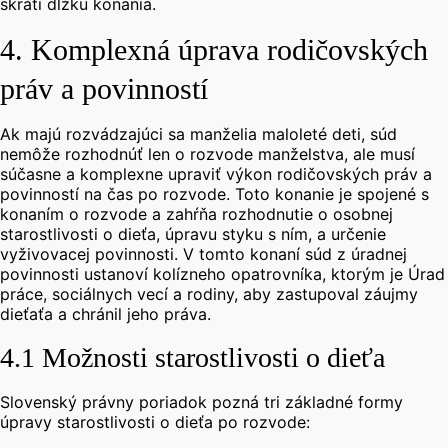
skráti dĺžku konania.
4. Komplexná úprava rodičovských
práv a povinností
Ak majú rozvádzajúci sa manželia maloleté deti, súd
nemôže rozhodnúť len o rozvode manželstva, ale musí
súčasne a komplexne upraviť výkon rodičovských práv a
povinností na čas po rozvode.
Toto konanie je spojené s
konaním o rozvode a zahŕňa rozhodnutie o osobnej
starostlivosti o dieťa, úpravu styku s ním, a určenie
vyživovacej povinnosti.
V tomto konaní súd z úradnej
povinnosti ustanoví kolízneho opatrovníka, ktorým je Úrad
práce, sociálnych vecí a rodiny, aby zastupoval záujmy
dieťaťa a chránil jeho práva.
4.1 Možnosti starostlivosti o dieťa
Slovenský právny poriadok pozná tri základné formy
úpravy starostlivosti o dieťa po rozvode: