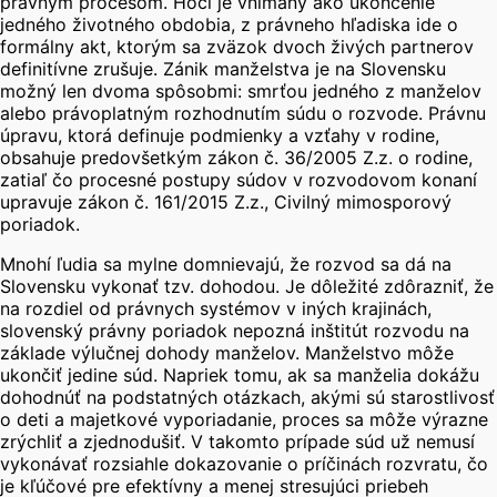
právnym procesom. Hoci je vnímaný ako ukončenie
jedného životného obdobia, z právneho hľadiska ide o
formálny akt, ktorým sa zväzok dvoch živých partnerov
definitívne zrušuje.
Zánik manželstva je na Slovensku
možný len dvoma spôsobmi: smrťou jedného z manželov
alebo právoplatným rozhodnutím súdu o rozvode. Právnu
úpravu, ktorá definuje podmienky a vzťahy v rodine,
obsahuje predovšetkým zákon č. 36/2005 Z.z. o rodine,
zatiaľ čo procesné postupy súdov v rozvodovom konaní
upravuje zákon č. 161/2015 Z.z., Civilný mimosporový
poriadok.
Mnohí ľudia sa mylne domnievajú, že rozvod sa dá na
Slovensku vykonať tzv. dohodou. Je dôležité zdôrazniť, že
na rozdiel od právnych systémov v iných krajinách,
slovenský právny poriadok nepozná inštitút rozvodu na
základe výlučnej dohody manželov.
Manželstvo môže
ukončiť jedine súd. Napriek tomu, ak sa manželia dokážu
dohodnúť na podstatných otázkach, akými sú starostlivosť
o deti a majetkové vyporiadanie, proces sa môže výrazne
zrýchliť a zjednodušiť.
V takomto prípade súd už nemusí
vykonávať rozsiahle dokazovanie o príčinách rozvratu, čo
je kľúčové pre efektívny a menej stresujúci priebeh