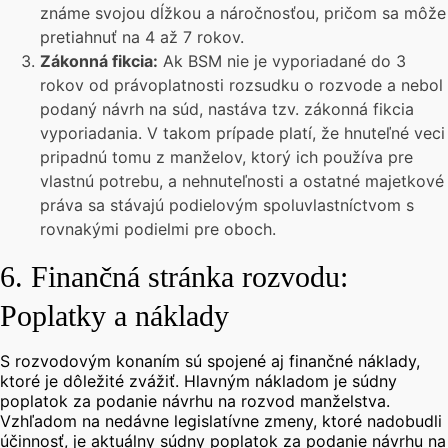
známe svojou dĺžkou a náročnosťou, pričom sa môže
pretiahnuť na 4 až 7 rokov.
Zákonná fikcia:
Ak BSM nie je vyporiadané do 3
rokov od právoplatnosti rozsudku o rozvode a nebol
podaný návrh na súd, nastáva tzv. zákonná fikcia
vyporiadania. V takom prípade platí, že hnuteľné veci
pripadnú tomu z manželov, ktorý ich používa pre
vlastnú potrebu, a nehnuteľnosti a ostatné majetkové
práva sa stávajú podielovým spoluvlastníctvom s
rovnakými podielmi pre oboch.
6. Finančná stránka rozvodu:
Poplatky a náklady
S rozvodovým konaním sú spojené aj finančné náklady,
ktoré je dôležité zvážiť. Hlavným nákladom je súdny
poplatok za podanie návrhu na rozvod manželstva.
Vzhľadom na nedávne legislatívne zmeny, ktoré nadobudli
účinnosť, je aktuálny súdny poplatok za podanie návrhu na