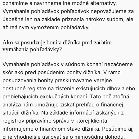
oznámime a navrhneme iné možné alternatívy.
Vymáhanie pohľadávok pohľadávok nepovažujeme za
úspešné len na základe priznania nárokov súdom, ale
až reálnym vymožením pohľadávky.
Ako sa posudzuje bonita dlžníka pred začatím
vymáhania pohľadávky?
Vymáhanie pohľadávok v súdnom konaní nezačneme
skôr ako pred posúdením bonity dlžníka. V rámci
posudzovania bonity preskúmavame verejne
dostupné registre na zistenie existujúcich dlhov alebo
prebiehajúcich exekučných konaní. Táto počiatočná
analýza nám umožňuje získať prehľad o finančnej
situácii dlžníka. Na základe informácií získaných z
registrov pripravíme správu v ktorej klienta
informujeme o finančnom stave dlžníka. Posúdime aj,
či je vhodnejšie usilovať sa o mimosúdnu dohodu,