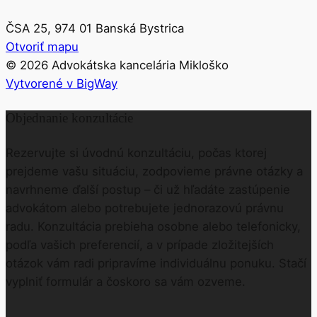
ČSA 25, 974 01 Banská Bystrica
Otvoriť mapu
©
2026
Advokátska kancelária Mikloško
Vytvorené v BigWay
Objednanie konzultácie
Rezervujte si úvodnú konzultáciu, počas ktorej
prejdeme vašu situáciu, zodpovieme právne otázky a
navrhneme ďalší postup – či už hľadáte zastúpenie
advokátom alebo potrebujete jednorazovú právnu
radu. Konzultácia prebieha osobne alebo telefonicky,
podľa vašich preferencií, a v prípade zložitejších
otázok vám radi pripravíme individuálnu ponuku. Stačí
vyplniť formulár a čoskoro sa vám ozveme.