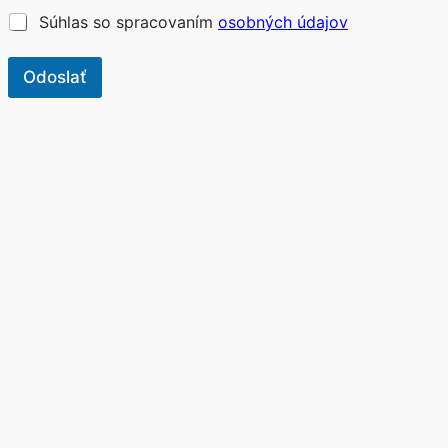
?
G
Súhlas so spracovaním
osobných údajov
*
D
P
R
Odoslať
*