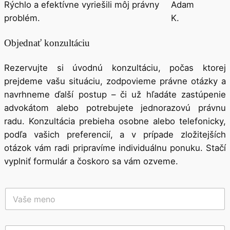
Rýchlo a efektívne vyriešili môj právny
Adam
problém.
K.
Objednať konzultáciu
Rezervujte si úvodnú konzultáciu, počas ktorej
prejdeme vašu situáciu, zodpovieme právne otázky a
navrhneme ďalší postup – či už hľadáte zastúpenie
advokátom alebo potrebujete jednorazovú právnu
radu. Konzultácia prebieha osobne alebo telefonicky,
podľa vašich preferencií, a v prípade zložitejších
otázok vám radi pripravíme individuálnu ponuku. Stačí
vyplniť formulár a čoskoro sa vám ozveme.
V
a
š
e
T