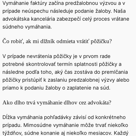
Vymáhanie faktúry začína predžalobnou výzvou a v
prípade neúspechu následuje podanie žaloby. Naša
advokátska kancelária zabezpečí celý proces vrátane
súdneho vymáhania.
Čo robiť, ak mi dlžník odmieta vrátiť pôžičku?
V prípade nevrátenia pôžičky je v prvom rade
potrebné skontrolovať termín splatnosti pôžičky a
následne podľa toho, aký čas zostáva do premlčania
pôžičky pristúpiť k zaslaniu predzalobnej výzvy alebo
priamo k podaniu žaloby o zaplatenie na súd.
Ako dlho trvá vymáhanie dlhov cez advokáta?
Dĺžka vymáhania pohľadávky závisí od konkrétneho
prípadu. Mimosúdne vymáhanie môže trvať niekoľko
týždňov, súdne konanie aj niekoľko mesiacov. Každý