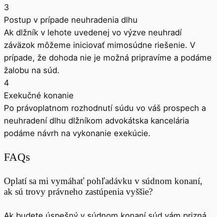
3
Postup v prípade neuhradenia dlhu
Ak dlžník v lehote uvedenej vo výzve neuhradí
záväzok môžeme iniciovať mimosúdne riešenie. V
prípade, že dohoda nie je možná pripravíme a podáme
žalobu na súd.
4
Exekučné konanie
Po právoplatnom rozhodnutí súdu vo váš prospech a
neuhradení dlhu dlžníkom advokátska kancelária
podáme návrh na vykonanie exekúcie.
FAQs
Oplatí sa mi vymáhať pohľadávku v súdnom konaní,
ak sú trovy právneho zastúpenia vyššie?
Ak budete úspešný v súdnom konaní súd vám prizná