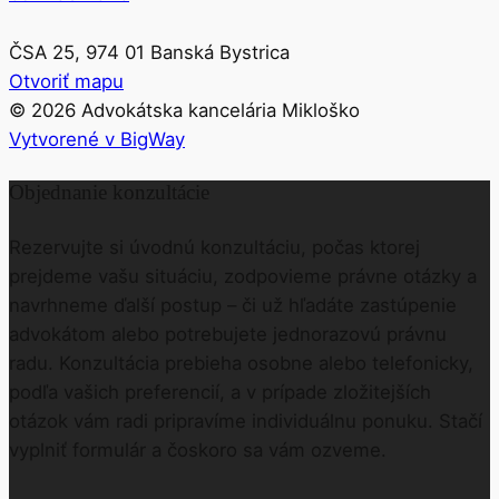
ČSA 25, 974 01 Banská Bystrica
Otvoriť mapu
©
2026
Advokátska kancelária Mikloško
Vytvorené v BigWay
Objednanie konzultácie
Rezervujte si úvodnú konzultáciu, počas ktorej
prejdeme vašu situáciu, zodpovieme právne otázky a
navrhneme ďalší postup – či už hľadáte zastúpenie
advokátom alebo potrebujete jednorazovú právnu
radu. Konzultácia prebieha osobne alebo telefonicky,
podľa vašich preferencií, a v prípade zložitejších
otázok vám radi pripravíme individuálnu ponuku. Stačí
vyplniť formulár a čoskoro sa vám ozveme.