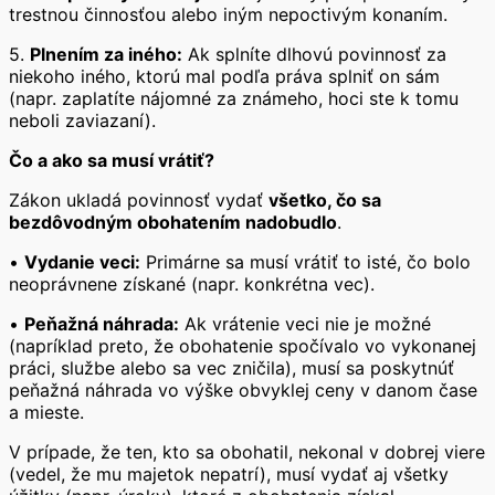
trestnou činnosťou alebo iným nepoctivým konaním.
5.
Plnením za iného:
Ak splníte dlhovú povinnosť za
niekoho iného, ktorú mal podľa práva splniť on sám
(napr. zaplatíte nájomné za známeho, hoci ste k tomu
neboli zaviazaní).
Čo a ako sa musí vrátiť?
Zákon ukladá povinnosť vydať
všetko, čo sa
bezdôvodným obohatením nadobudlo
.
•
Vydanie veci:
Primárne sa musí vrátiť to isté, čo bolo
neoprávnene získané (napr. konkrétna vec).
•
Peňažná náhrada:
Ak vrátenie veci nie je možné
(napríklad preto, že obohatenie spočívalo vo vykonanej
práci, službe alebo sa vec zničila), musí sa poskytnúť
peňažná náhrada vo výške obvyklej ceny v danom čase
a mieste.
V prípade, že ten, kto sa obohatil, nekonal v dobrej viere
(vedel, že mu majetok nepatrí), musí vydať aj všetky