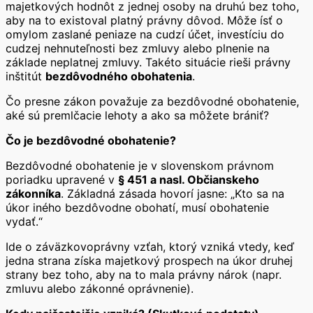
majetkových hodnôt z jednej osoby na druhú bez toho,
aby na to existoval platný právny dôvod. Môže ísť o
omylom zaslané peniaze na cudzí účet, investíciu do
cudzej nehnuteľnosti bez zmluvy alebo plnenie na
základe neplatnej zmluvy. Takéto situácie rieši právny
inštitút
bezdôvodného obohatenia
.
Čo presne zákon považuje za bezdôvodné obohatenie,
aké sú premlčacie lehoty a ako sa môžete brániť?
Čo je bezdôvodné obohatenie?
Bezdôvodné obohatenie je v slovenskom právnom
poriadku upravené v
§ 451 a nasl. Občianskeho
zákonníka
. Základná zásada hovorí jasne: „Kto sa na
úkor iného bezdôvodne obohatí, musí obohatenie
vydať.“
Ide o záväzkovoprávny vzťah, ktorý vzniká vtedy, keď
jedna strana získa majetkový prospech na úkor druhej
strany bez toho, aby na to mala právny nárok (napr.
zmluvu alebo zákonné oprávnenie).