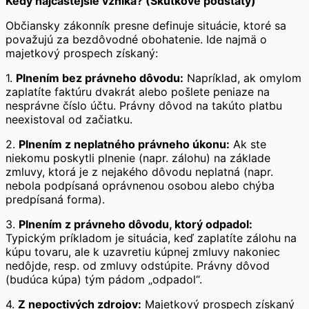
Kedy najčastejšie vzniká? (Skutkové podstaty)
Občiansky zákonník presne definuje situácie, ktoré sa
považujú za bezdôvodné obohatenie. Ide najmä o
majetkový prospech získaný:
1.
Plnením bez právneho dôvodu:
Napríklad, ak omylom
zaplatíte faktúru dvakrát alebo pošlete peniaze na
nesprávne číslo účtu. Právny dôvod na takúto platbu
neexistoval od začiatku.
2.
Plnením z neplatného právneho úkonu:
Ak ste
niekomu poskytli plnenie (napr. zálohu) na základe
zmluvy, ktorá je z nejakého dôvodu neplatná (napr.
nebola podpísaná oprávnenou osobou alebo chýba
predpísaná forma).
3.
Plnením z právneho dôvodu, ktorý odpadol:
Typickým príkladom je situácia, keď zaplatíte zálohu na
kúpu tovaru, ale k uzavretiu kúpnej zmluvy nakoniec
nedôjde, resp. od zmluvy odstúpite. Právny dôvod
(budúca kúpa) tým pádom „odpadol“.
4.
Z nepoctivých zdrojov:
Majetkový prospech získaný