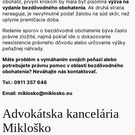
obohatil, prvým krokom by mala byť písomná
výzva na
vydanie bezdôvodného obohatenia
. Ak druhá strana
nereaguje, je nevyhnutné podať žalobu na súd skôr, než
uplynie premlčacia doba.
Riešenie sporov o bezdôvodné obohatenie býva často
právne zložité, najmä pokiaľ ide o dokazovanie
neexistencie právneho dôvodu alebo určovanie výšky
peňažnej náhrady.
Máte problém s vymáhaním svojich peňazí alebo
potrebujete právnu pomoc v oblasti bezdôvodného
obohatenia? Neváhajte nás kontaktovať.
Tel.: 0911 357 646
Email: miklosko@miklosko.eu
Advokátska kancelária
Mikloško